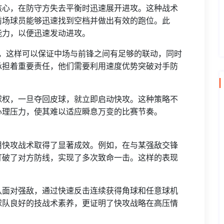
核心，在防守方失去平衡时迅速展开进攻。这种战术
前场球员能够迅速找到空档并做出有效的跑位。此
能力，以便迅速发动进攻。
-1阵型，这样可以保证中场与前锋之间有足够的联动，同时
承担着重要责任，他们需要利用速度优势突破对手防
球权，一旦夺回皮球，就立即启动快攻。这种策略不
心理压力，使其难以适应瞬息万变的比赛节奏。
用快攻战术取得了显著成效。例如，在与某强敌交锋
打破了对方防线，实现了多次致命一击。这样的表现
队面对强敌，通过快速反击连续获得角球和任意球机
球队良好的技战术素养，更证明了快攻战略在高压情