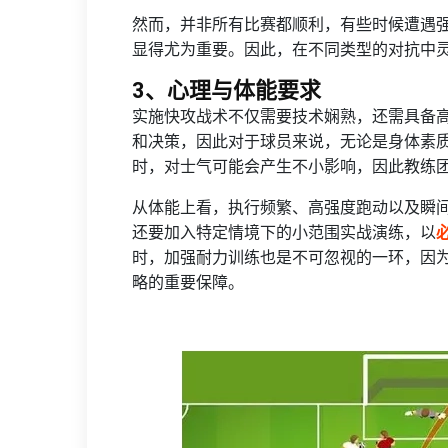
然而，并非所有比赛都顺利，有些时候遭遇
显得尤为重要。因此，在不同类型的对抗中
3、心理与体能要求
实施快攻战术不仅需要技术娴熟，还需具备
和决策，因此对于球员来说，无论是身体素
时，对士气可能会产生不小影响，因此教练
从体能上看，执行频繁、高强度跑动以及瞬
还要加入特定情境下的小范围实战演练，以
必
时，加强耐力训练也是不可忽视的一环，因
略的重要保障。