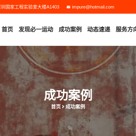
圳国家工程实验室大楼A1403
impure@hotmail.com
首页
发现
必一运动
成功案例
动态速递
服务方
成功案例
首页
成功案例