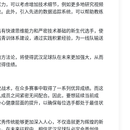
实力，可以考虑增加技术细节，例如更多地研究视频
位。此外，引入先进的数据追踪系统，可以帮助教练
具有快速思维能力和严密技术基础的新生代选手，使
强青训体系建设，通过实践积累经验，为一线队输送
。
的方法论，将使得武汉足球队在未来更加强大，从而
取得佳绩。
攻战术，在众多赛事中取得了一系列优异成绩。而这
队成员之间紧密无间配合。因此，要想延续当前成
身心健康层面的提升，以确保每位选手都处于最佳状
优秀传统能够更加深入人心，不仅造就更为辉煌的新
升。在未来征程中，相信武汉足球队必定会再创佳