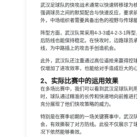
武汉足球队的快攻战术通常以快速转移球为
强调球员之间的默契配合与快速反应，要求
外，中场组织者需要具备出色的视野与传球
阵型方面，武汉队常采用4-3-3或4-2-3
后防线也能保持稳定。在快攻时，边路球员
线，为中路插上的攻击手创造机会。
此外，武汉队还注重通过高位逼抢来赢得控
仅增加了进攻效率，也能给对手造成巨大的
2、实际比赛中的运用效果
在多场比赛中，我们可以看到武汉足球队利
时，球队通过精准的长传和快速地向前推进
充分展现了他们快攻策略的威力。
特别是在赛季初期的一场关键赛事中，武汉
会，有效撕裂了对方防线。此役不仅展示了
况下依然能够奏效。