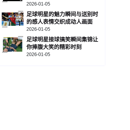
2026-01-05
足球明星的魅力瞬间与送别时
的感人表情交织成动人画面
2026-01-05
足球明星接球搞笑瞬间集锦让
你捧腹大笑的精彩时刻
2026-01-05