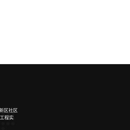
新区社区
家工程实