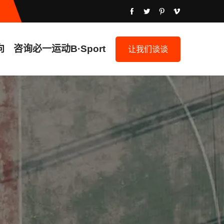
向
咨询
必一运动B·Sport
让我们谈谈