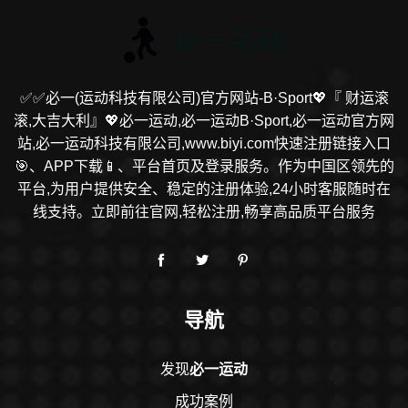
✅✅必一(运动科技有限公司)官方网站-B·Sport💖『 财运滚
滚,大吉大利』💖必一运动,必一运动B·Sport,必一运动官方网
站,必一运动科技有限公司,www.biyi.com快速注册链接入口
🎯、APP下载📱、平台首页及登录服务。作为中国区领先的
平台,为用户提供安全、稳定的注册体验,24小时客服随时在
线支持。立即前往官网,轻松注册,畅享高品质平台服务
导航
发现
必一运动
成功案例