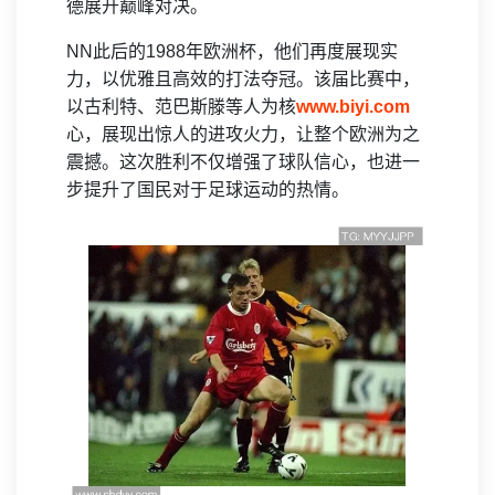
德展开巅峰对决。
NN此后的1988年欧洲杯，他们再度展现实
力，以优雅且高效的打法夺冠。该届比赛中，
以古利特、范巴斯滕等人为核
www.biyi.com
心，展现出惊人的进攻火力，让整个欧洲为之
震撼。这次胜利不仅增强了球队信心，也进一
步提升了国民对于足球运动的热情。