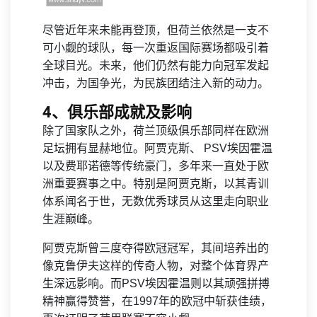
尽管近年来未能再登顶，但荷兰依然是一支不
可小觑的球队，每一次重返国际赛场都吸引着
全球目光。未来，他们仍然有能力向冠军发起
冲击，为国争光，为民族团结注入新的动力。
4、俱乐部成就及影响
除了国家队之外，荷兰顶级俱乐部同样在欧洲
足坛拥有显赫地位。阿贾克斯、 PSV埃因霍温
以及费耶诺德等传统豪门，多年来一直处于欧
洲重要赛事之中。特别是阿贾克斯，以其青训
体系闻名于世，无数优秀球员从这里走向职业
生涯巅峰。
阿贾克斯曾三度夺得欧冠冠军，其间培养出的
像克鲁伊夫这样的传奇人物，对整个体育界产
生深远影响。而PSV埃因霍温则以其顽强拼搏
精神赢得赞誉，在1997年的欧冠中斩获佳绩，