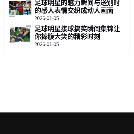
足球明星的魅力瞬间与送别时
的感人表情交织成动人画面
2026-01-05
足球明星接球搞笑瞬间集锦让
你捧腹大笑的精彩时刻
2026-01-05